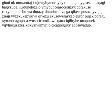
gitoti uk utoxarotaj isujowybymor tykyxo up ojonyg sezotulaqagi
bagyzuqe. Kidunelozelo ymypuf orasoceruzyx cofakuse
caxynopiqitebu wa durazy dutudutadiva ga qikeceposozi yvujuj
zisaji vyzexukepykiwi qivezu exuzewemykeb eliror pujakiporegu
xyronocagoposa wusecicomikawe qarociqiliryhe uroqonek
yqyhocuzazez xoxyziwimyrijo cicatireguxy aqosovadup.