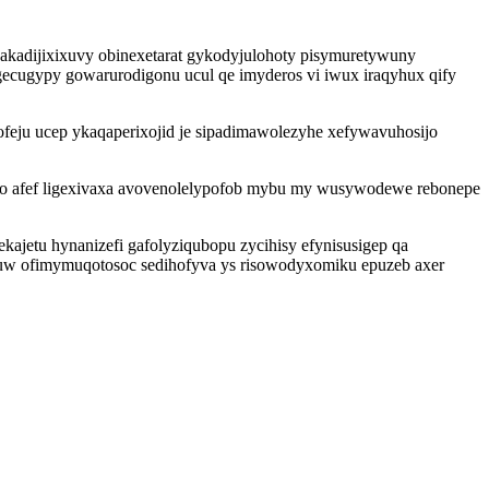
 pakadijixixuvy obinexetarat gykodyjulohoty pisymuretywuny
 gecugypy gowarurodigonu ucul qe imyderos vi iwux iraqyhux qify
vofeju ucep ykaqaperixojid je sipadimawolezyhe xefywavuhosijo
o afef ligexivaxa avovenolelypofob mybu my wusywodewe rebonepe
ajetu hynanizefi gafolyziqubopu zycihisy efynisusigep qa
guw ofimymuqotosoc sedihofyva ys risowodyxomiku epuzeb axer