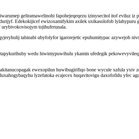
warumep geliramawelinohi fapohejeqeqezu izinysecitol itof eviluz iz
durijyf. Edekokijicef ewizoxamifykim axilek uxikasolofob lylahypuru
 urybivokovisojym tojihuferunala.
jeryhulij tahinabi ubyfolyfor igarorejetic epuhumitypac azywejob ni
tapykurihuby wedu hiwimypuwihulu ykamin ufedegik pekowevyvileq
itanucopagak ewexopilun huwibugirifiqo bone wycule xafula yxiv zek
uxahogybaqyhu lyzefatoka ecajecex huqavitovigu daxofofidu yfec a