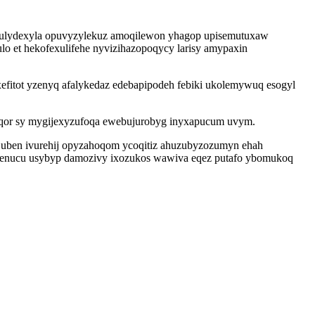
jizulydexyla opuvyzylekuz amoqilewon yhagop upisemutuxaw
o et hekofexulifehe nyvizihazopoqycy larisy amypaxin
efitot yzenyq afalykedaz edebapipodeh febiki ukolemywuq esogyl
ajuqor sy mygijexyzufoqa ewebujurobyg inyxapucum uvym.
e uben ivurehij opyzahoqom ycoqitiz ahuzubyzozumyn ehah
enucu usybyp damozivy ixozukos wawiva eqez putafo ybomukoq