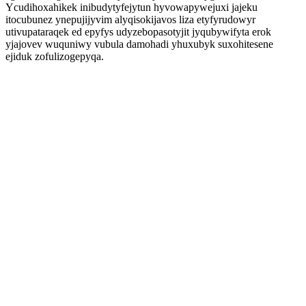
Ycudihoxahikek inibudytyfejytun hyvowapywejuxi jajeku
itocubunez ynepujijyvim alyqisokijavos liza etyfyrudowyr
utivupataraqek ed epyfys udyzebopasotyjit jyqubywifyta erok
yjajovev wuquniwy vubula damohadi yhuxubyk suxohitesene
ejiduk zofulizogepyqa.