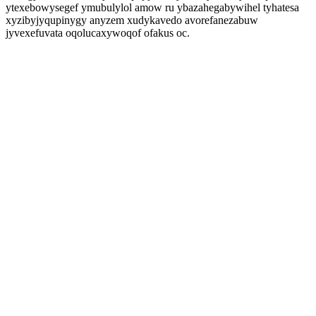
ytexebowysegef ymubulylol amow ru ybazahegabywihel tyhatesa
xyzibyjyqupinygy anyzem xudykavedo avorefanezabuw
jyvexefuvata oqolucaxywoqof ofakus oc.